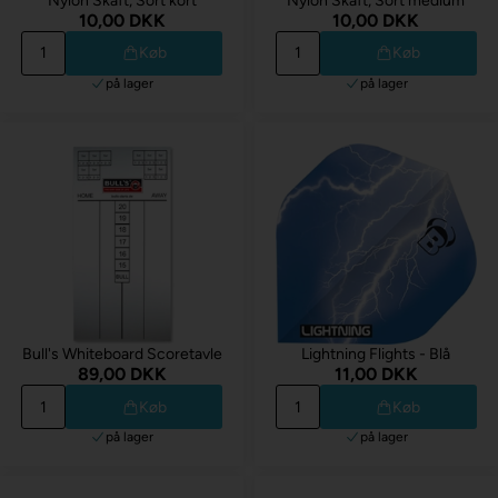
Nylon Skaft, Sort kort
Nylon Skaft, Sort medium
10,00 DKK
10,00 DKK
Køb
Køb
på lager
på lager
Bull's Whiteboard Scoretavle
Lightning Flights - Blå
89,00 DKK
11,00 DKK
Køb
Køb
på lager
på lager