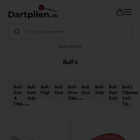
Bull's
/
Brands
Bull's
Bull's
Bull's
Bull's
Bull's
Bull's
Bull's
Bull's
Bull's
Bull's
Dartskiver
Dartpile
Flights
Skafter
Diverse
Etuier
Stålspidser
Dartpile
Tilbehør
&
Stål
Tilbehør
Soft
Soft
Tilbehør
Tip