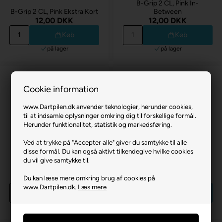
B-Grip 2 CL, Pink In-
B-Grip 2 CL, Pink Ekstra Kort
Between
12,00 DKK
12,00 DKK
Køb
Køb
på lager
på lager
Cookie information
www.Dartpilen.dk anvender teknologier, herunder cookies,
til at indsamle oplysninger omkring dig til forskellige formål.
Herunder funktionalitet, statistik og markedsføring.
Ved at trykke på "Accepter alle" giver du samtykke til alle
disse formål. Du kan også aktivt tilkendegive hvilke cookies
du vil give samtykke til.
B-Grip 2 CL, Pink Kort
B-Grip 2 CL, Pink Medium
12,00 DKK
12,00 DKK
Du kan læse mere omkring brug af cookies på
www.Dartpilen.dk.
Læs mere
Køb
Køb
på lager
på lager