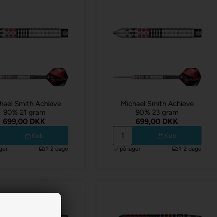
hael Smith Achieve
Michael Smith Achieve
90% 21 gram
90% 23 gram
699,00 DKK
699,00 DKK
Køb
Køb
ger
1-2 dage
på lager
1-2 dage