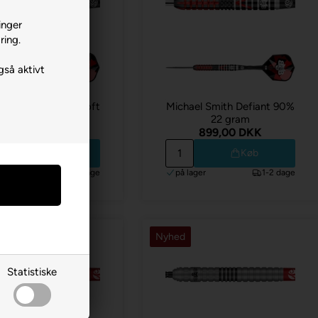
inger
ring.
gså aktivt
el Smith Defiant Soft
Michael Smith Defiant 90%
Tip 90% 20 gram
22 gram
859,00 DKK
899,00 DKK
Køb
Køb
ger
1-2 dage
på lager
1-2 dage
Nyhed
Statistiske