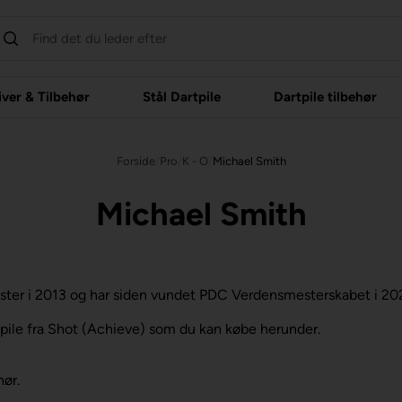
iver & Tilbehør
Stål Dartpile
Dartpile tilbehør
Forside
/
Pro
/
K - O
/
Michael Smith
Michael Smith
ter i 2013 og har siden vundet PDC Verdensmesterskabet i 20
pile fra Shot (Achieve) som du kan købe herunder.
hør.