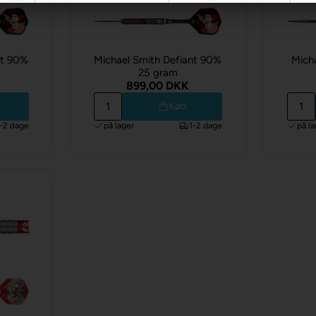
nt 90%
Michael Smith Defiant 90%
Micha
25 gram
899,00 DKK
Køb
1-2 dage
på lager
1-2 dage
på la