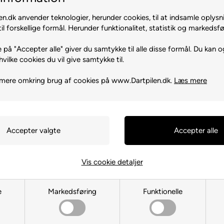
n.dk anvender teknologier, herunder cookies, til at indsamle oplysn
il forskellige formål. Herunder funktionalitet, statistik og markedsfø
 på "Accepter alle" giver du samtykke til alle disse formål. Du kan o
hvilke cookies du vil give samtykke til.
ieve
Michael Smith Achieve
Micha
mere omkring brug af cookies på www.Dartpilen.dk.
Læs mere
90% 26 gram
699,00 DKK
Køb
1-2 dage
på lager
1-2 dage
på la
Vis cookie detaljer
Nyhed
e
Markedsføring
Funktionelle