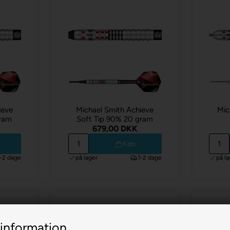
ieve
Michael Smith Achieve
Mic
gram
Soft Tip 90% 20 gram
679,00 DKK
Køb
1-2 dage
på lager
1-2 dage
på la
information