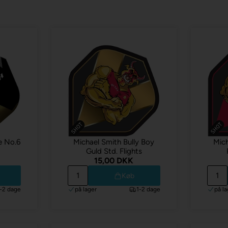
e No.6
Michael Smith Bully Boy
Mich
Guld Std. Flights
15,00 DKK
Køb
1-2 dage
på lager
1-2 dage
på la