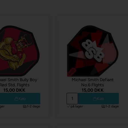
ael Smith Bully Boy
Michael Smith Defiant
Rød Std. Flights
No.6 Flights
15,00 DKK
15,00 DKK
Køb
Køb
ger
1-2 dage
på lager
1-2 dage