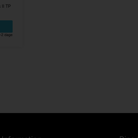
 II TP
1-2 dage