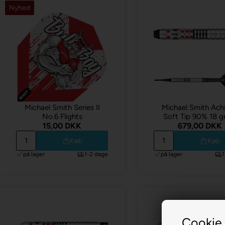
Nyhed
Michael Smith Series II
Michael Smith Ach
No.6 Flights
Soft Tip 90% 18 
15,00 DKK
679,00 DKK
Køb
Køb
på lager
1-2 dage
på lager
Cookie 