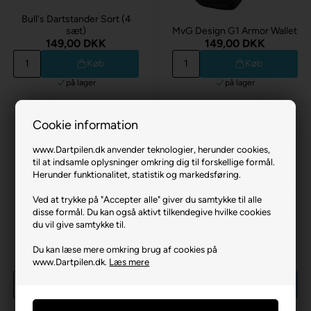
Bull's Dartstander Sort (4
sæt)
MvG Design G1 Armor Wallet
149,00 DKK
149,00 DKK
Køb
Køb
på lager
på lager
Cookie information
www.Dartpilen.dk anvender teknologier, herunder cookies,
til at indsamle oplysninger omkring dig til forskellige formål.
Herunder funktionalitet, statistik og markedsføring.
Ved at trykke på "Accepter alle" giver du samtykke til alle
disse formål. Du kan også aktivt tilkendegive hvilke cookies
du vil give samtykke til.
Du kan læse mere omkring brug af cookies på
Takoma Wallet Blå
Takoma Wallet Bolide
www.Dartpilen.dk.
Læs mere
149,00 DKK
149,00 DKK
Køb
Køb
på lager
på lager