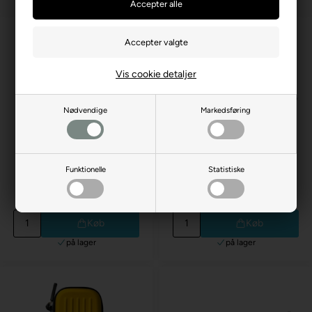
Vis cookie detaljer
Nødvendige
Markedsføring
Takoma Wallet Buzz
Funktionelle
Statistiske
Spar 50%
75,00 DKK
Takoma Wallet Grå
149,00 DKK
149,00 DKK
Køb
Køb
på lager
på lager