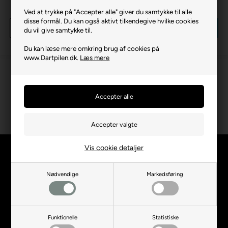
Benjamin Drue Reus Flights
gram
Ved at trykke på "Accepter alle" giver du samtykke til alle
12,00 DKK
649,00 DKK
disse formål. Du kan også aktivt tilkendegive hvilke cookies
Køb
Køb
du vil give samtykke til.
på lager
på lager
Du kan læse mere omkring brug af cookies på
www.Dartpilen.dk.
Læs mere
Vis cookie detaljer
Dartpilen
Information
Nødvendige
Markedsføring
Sognevejen 18
8380 Trige
Danmark
Funktionelle
Statistiske