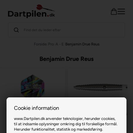
Forside
/
Pro
/
A - E
/
Benjamin Drue Reus
Benjamin Drue Reus
Cookie information
www.Dartpilen.dk anvender teknologier, herunder cookies,
til at indsamle oplysninger omkring dig til forskellige formål.
Herunder funktionalitet, statistik og markedsføring.
Unicorn Ultrafly .100
Benjamin Drue Reus 80% 24