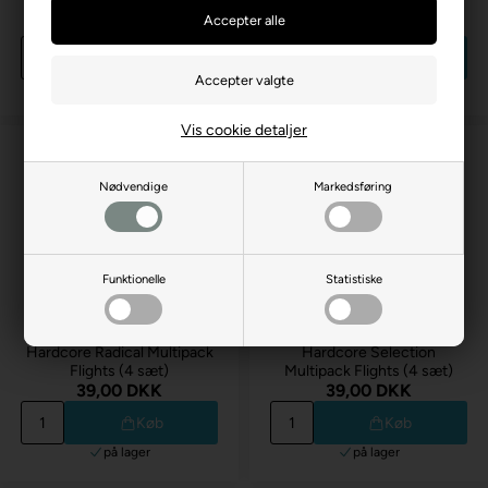
Luke Humphries TX1 Flights
Hardcore Flights
13,00 DKK
13,00 DKK
Køb
Køb
på lager
på lager
Vis cookie detaljer
Nødvendige
Markedsføring
Funktionelle
Statistiske
Hardcore Radical Multipack
Hardcore Selection
Flights (4 sæt)
Multipack Flights (4 sæt)
39,00 DKK
39,00 DKK
Køb
Køb
på lager
på lager