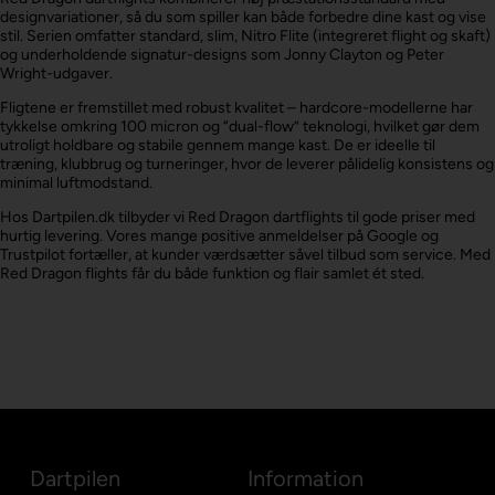
designvariationer, så du som spiller kan både forbedre dine kast og vise
stil. Serien omfatter standard, slim, Nitro Flite (integreret flight og skaft)
og underholdende signatur-designs som Jonny Clayton og Peter
Wright-udgaver.
Fligtene er fremstillet med robust kvalitet – hardcore-modellerne har
tykkelse omkring 100 micron og “dual-flow” teknologi, hvilket gør dem
utroligt holdbare og stabile gennem mange kast. De er ideelle til
træning, klubbrug og turneringer, hvor de leverer pålidelig konsistens og
minimal luftmodstand.
Hos Dartpilen.dk tilbyder vi Red Dragon dartflights til gode priser med
hurtig levering. Vores mange positive anmeldelser på Google og
Trustpilot fortæller, at kunder værdsætter såvel tilbud som service. Med
Red Dragon flights får du både funktion og flair samlet ét sted.
Dartpilen
Information