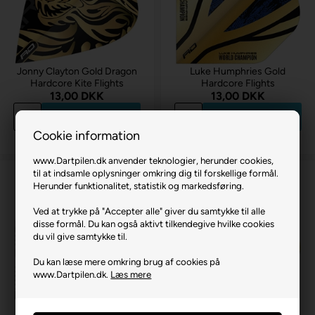
Jonny Clayton Gold Dragon
Luke Humphries Gold
Hardcore Kite Flights
Hardcore Flights
13,00 DKK
13,00 DKK
Køb
Køb
Cookie information
på lager
på lager
www.Dartpilen.dk anvender teknologier, herunder cookies,
til at indsamle oplysninger omkring dig til forskellige formål.
Herunder funktionalitet, statistik og markedsføring.
Ved at trykke på "Accepter alle" giver du samtykke til alle
disse formål. Du kan også aktivt tilkendegive hvilke cookies
du vil give samtykke til.
Du kan læse mere omkring brug af cookies på
www.Dartpilen.dk.
Læs mere
Luke Humphries WC