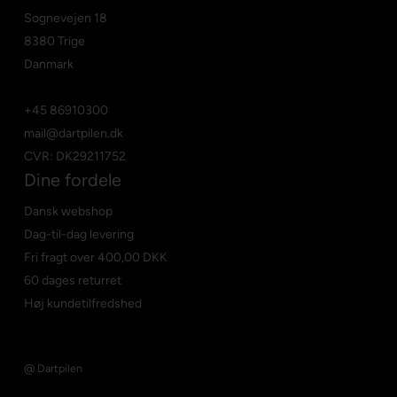
Sognevejen 18
8380 Trige
Danmark
+45 86910300
mail@dartpilen.dk
CVR: DK29211752
Dine fordele
Dansk webshop
Dag-til-dag levering
Fri fragt over
400,00 DKK
60 dages returret
Høj kundetilfredshed
@ Dartpilen