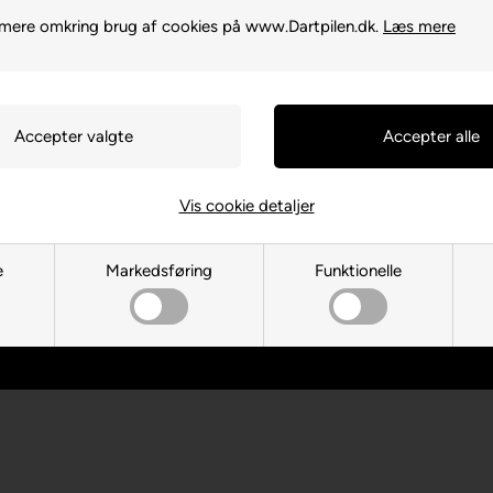
Dansk w
mere omkring brug af cookies på www.Dartpilen.dk.
Læs mere
Dag-til-d
Fri fragt
60 dages
Høj kund
Vis cookie detaljer
e
Markedsføring
Funktionelle