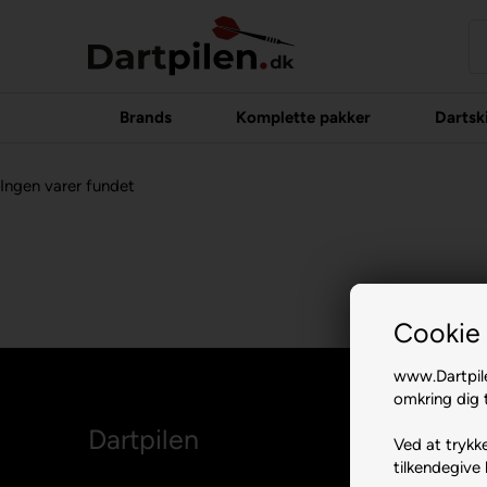
Brands
Komplette pakker
Dartsk
Ingen varer fundet
Cookie 
www.Dartpile
omkring dig t
Dartpilen
Ved at trykke
tilkendegive 