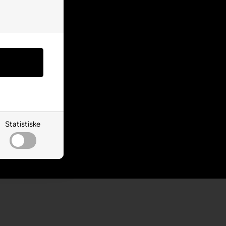
ebshop
ag levering
 over
400,00 DKK
 returret
etilfredshed
Statistiske