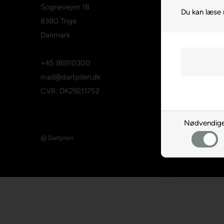
Sognevejen 18
Du kan læse 
8380 Trige
Danmark
+45 86910300
mail@dartpilen.dk
CVR: DK29211752
Nødvendig
@ Dartpilen