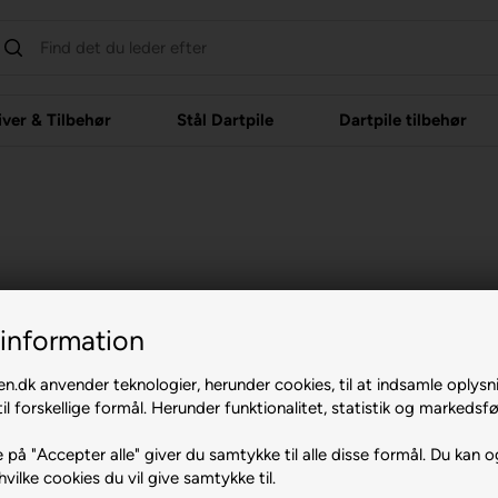
iver & Tilbehør
Stål Dartpile
Dartpile tilbehør
information
n.dk anvender teknologier, herunder cookies, til at indsamle oplysn
il forskellige formål. Herunder funktionalitet, statistik og markedsfø
Information
Dine 
 på "Accepter alle" giver du samtykke til alle disse formål. Du kan o
hvilke cookies du vil give samtykke til.