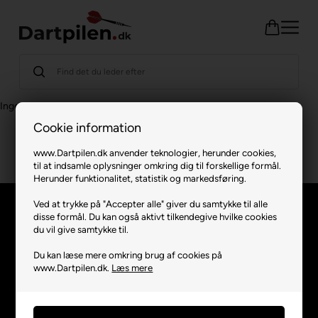
Ingen varer fundet
Cookie information
www.Dartpilen.dk anvender teknologier, herunder cookies,
til at indsamle oplysninger omkring dig til forskellige formål.
Herunder funktionalitet, statistik og markedsføring.
Ved at trykke på "Accepter alle" giver du samtykke til alle
disse formål. Du kan også aktivt tilkendegive hvilke cookies
Dartpilen
Information
du vil give samtykke til.
Sognevejen 18
Du kan læse mere omkring brug af cookies på
www.Dartpilen.dk.
Læs mere
8380 Trige
Danmark