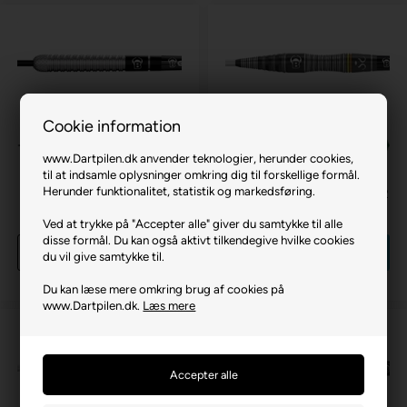
Cookie information
www.Dartpilen.dk anvender teknologier, herunder cookies,
til at indsamle oplysninger omkring dig til forskellige formål.
Herunder funktionalitet, statistik og markedsføring.
Leon Weber 90% Tungsten
Brian Raman Dartpile 90% 22
23 gram
gram
Ved at trykke på "Accepter alle" giver du samtykke til alle
559,00 DKK
599,00 DKK
disse formål. Du kan også aktivt tilkendegive hvilke cookies
Køb
Køb
du vil give samtykke til.
på lager
på lager
Du kan læse mere omkring brug af cookies på
www.Dartpilen.dk.
Læs mere