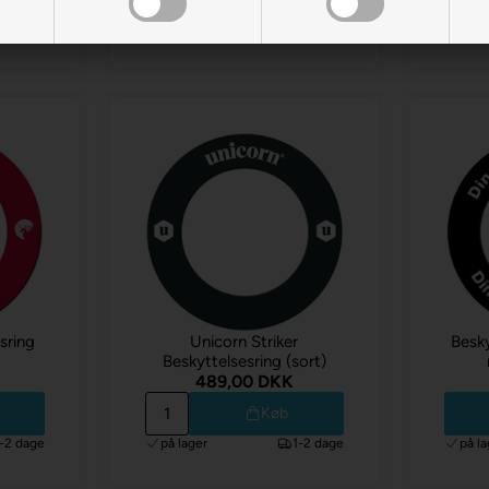
1-2 dage
på lager
1-2 dage
på la
sring
Unicorn Striker
Besk
Beskyttelsesring (sort)
489,00 DKK
Køb
1-2 dage
på lager
1-2 dage
på la