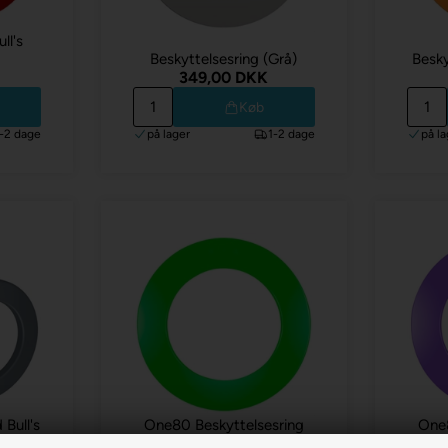
ll's
Beskyttelsesring (Grå)
Besky
349,00 DKK
Køb
1-2 dage
på lager
1-2 dage
på la
Bull's
One80 Beskyttelsesring
One8
(grøn)