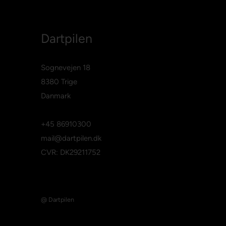
Dartpilen
Sognevejen 18
8380 Trige
Danmark
+45 86910300
mail@dartpilen.dk
CVR: DK29211752
@ Dartpilen