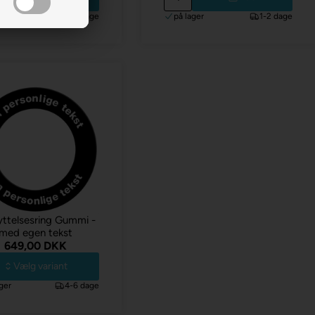
ger
1-2 dage
på lager
1-2 dage
yttelsesring Gummi -
med egen tekst
649,00 DKK
Vælg variant
ger
4-6 dage