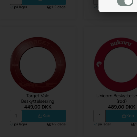
på lager
1-2 dage
på lager
Target Vale
Unicorn Beskyttelse
Beskyttelsesring
(rød)
449,00 DKK
489,00 DKK
Køb
Køb
på lager
1-2 dage
på lager