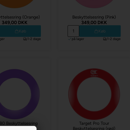
ttelsesring (Orange)
Beskyttelsesring (Pink)
349,00 DKK
349,00 DKK
Køb
Køb
ger
1-2 dage
på lager
1-2 dage
0 Beskyttelsesring
Target Pro Tour
(lilla)
Beskyttelsesring (rød)