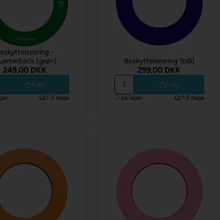
eskyttelsesring -
arterback (grøn)
Beskyttelsesring (blå)
249,00 DKK
299,00 DKK
Køb
Køb
ger
1-2 dage
på lager
1-2 dage