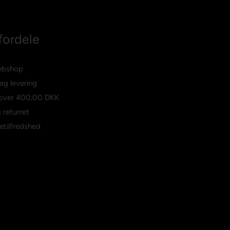
fordele
ebshop
ag levering
 over
400,00 DKK
 returret
etilfredshed