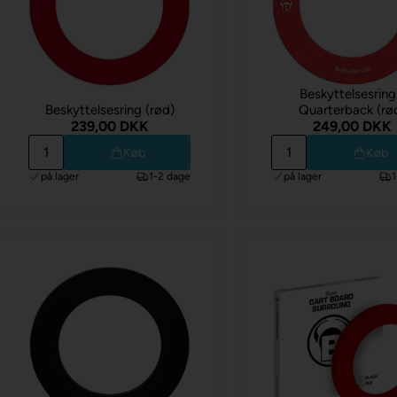
Beskyttelsesring
Beskyttelsesring (rød)
Quarterback (rø
239,00 DKK
249,00 DKK
Køb
Køb
på lager
1-2 dage
på lager