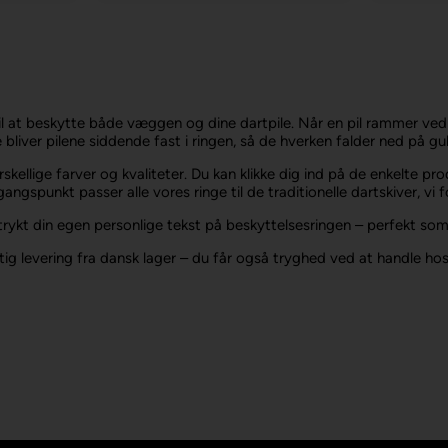
til at beskytte både væggen og dine dartpile. Når en pil rammer ved
e bliver pilene siddende fast i ringen, så de hverken falder ned på gul
orskellige farver og kvaliteter. Du kan klikke dig ind på de enkelte
ngspunkt passer alle vores ringe til de traditionelle dartskiver, vi f
ykt din egen personlige tekst på beskyttelsesringen – perfekt som g
urtig levering fra dansk lager – du får også tryghed ved at handle 