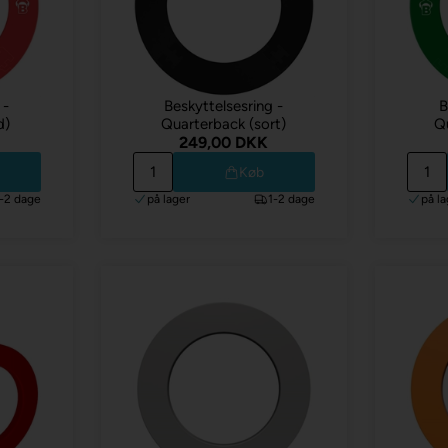
 -
Beskyttelsesring -
B
d)
Quarterback (sort)
Qu
249,00 DKK
Køb
1-2 dage
på lager
1-2 dage
på la