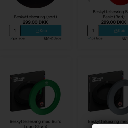
Beskyttelsesring Bu
Beskyttelsesring (sort)
Basic (Rød)
299,00 DKK
299,00 DKK
Køb
Køb
på lager
1-2 dage
på lager
Beskyttelsesring med Bull's
Beskyttelsesring med 
Logo (Grøn)
Logo (Grå)