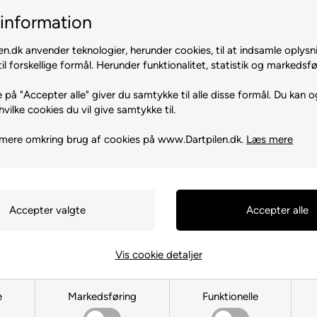
399,00 DKK
information
Køb
n.dk anvender teknologier, herunder cookies, til at indsamle oplysn
1-2 dage
på lager
1-2 dage
på la
il forskellige formål. Herunder funktionalitet, statistik og markedsfø
 på "Accepter alle" giver du samtykke til alle disse formål. Du kan o
hvilke cookies du vil give samtykke til.
mere omkring brug af cookies på www.Dartpilen.dk.
Læs mere
Bes
Vis cookie detaljer
Beskyttelsesring FC Bayern
Mul
g
München
449,00 DKK
e
Markedsføring
Funktionelle
Køb