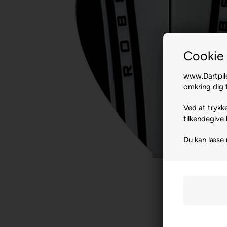
Cookie 
www.Dartpile
omkring dig t
Ved at trykke
tilkendegive 
Du kan læse 