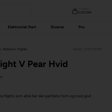
0
vare(r)
0,00 DKK
Elektronisk Dart
Diverse
Pro
ts
»
Robson+ Flights
Varenr.: 0722-51748
ight V Pear Hvid
ge
te flights som altid har den perfekte form og med god