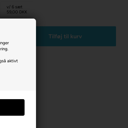
v/ 6 sæt
59,00
DKK
+
inger
ring.
gså aktivt