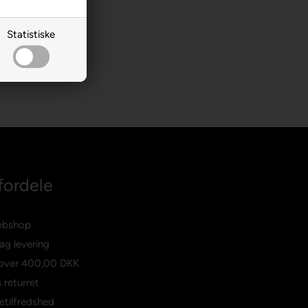
Statistiske
fordele
ebshop
ag levering
 over
400,00 DKK
 returret
etilfredshed