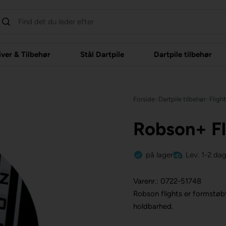
iver & Tilbehør
Stål Dartpile
Dartpile tilbehør
Forside
»
Dartpile tilbehør
»
Fligh
Robson+ Fl
på lager
Lev. 1-2 da
Varenr.: 0722-51748
Robson flights er formstøb
holdbarhed.