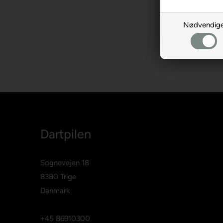
Nødvendig
Dartpilen
Sognevejen 18
8380 Trige
Danmark
+45 86910300