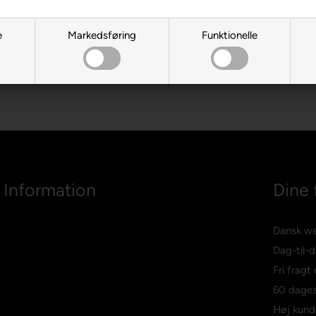
e
Markedsføring
Funktionelle
Information
Dine 
Dansk w
Dag-til-d
Fri fragt
60 dages
Høj kund