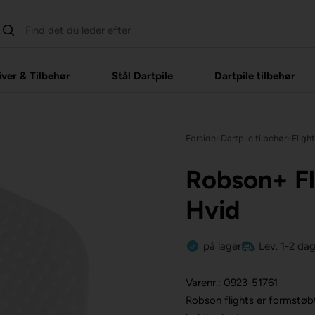
iver & Tilbehør
Stål Dartpile
Dartpile tilbehør
Forside
»
Dartpile tilbehør
»
Fligh
Robson+ Fl
Hvid
på lager
Lev. 1-2 da
Varenr.: 0923-51761
Robson flights er formstøb