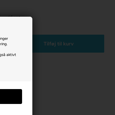
v/ 6 sæt
59,00
DKK
inger
+
ring.
gså aktivt