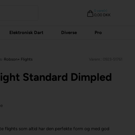
0
vare(r)
0,00 DKK
Elektronisk Dart
Diverse
Pro
ts
»
Robson+ Flights
Varenr.: 0923-51761
ight Standard Dimpled
ge
te flights som altid har den perfekte form og med god