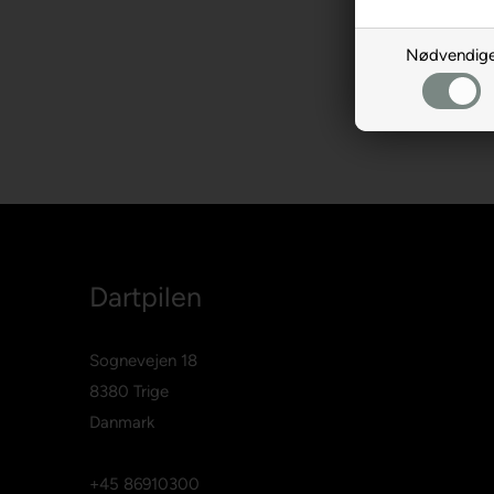
Nødvendig
Dartpilen
Sognevejen 18
8380 Trige
Danmark
+45 86910300