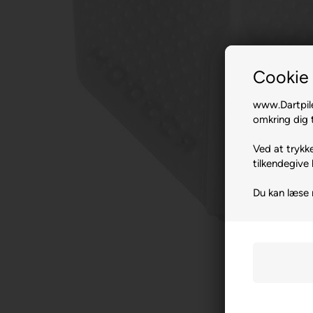
Cookie 
www.Dartpile
omkring dig t
Ved at trykke
tilkendegive 
Du kan læse 