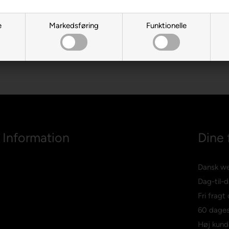
e
Markedsføring
Funktionelle
Information
Dine 
Dansk w
Dag-til-d
Fri fragt
60 dages
Høj kund