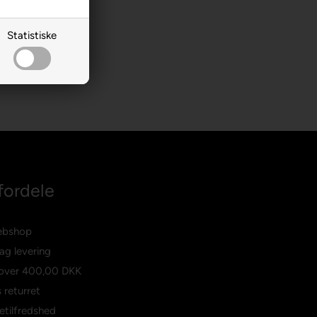
Statistiske
fordele
ebshop
ag levering
 over
400,00 DKK
 returret
etilfredshed